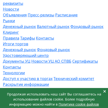
реквизиты
Новости
Объявления
Пресс-релизы
Расписание
Рынки
Денежный рынок
Валютный рынок
Фондовый рынок
Клиринг
Правила
Тарифы
Контакты
Итоги торгов
Денежный рынок
Фондовый рынок
Удостоверяющий центр
Документы УЦ
Новости УЦ АО СПВБ
Сертификаты
Контакты
Технологии
Доступ к участию в торгах
Технический комитет
Раскрытие информации
Приемная
Продолжая использовать наш сайт Вы соглашаетесь на
Обращения
Заявка в техническую поддержку
использование файлов cookie. Более подробную
© АО СПВБ 2016-2026. Все права защищены.
информацию можно найти в
Политике cookie файлов
+7 (812) 655-74-00
info@spvb.ru