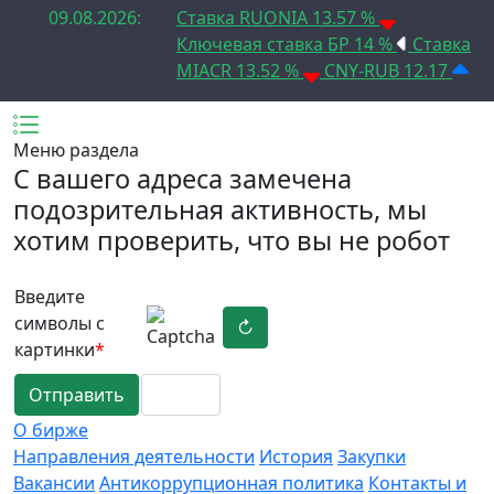
09.08.2026:
Ставка RUONIA 13.57 %
Ключевая ставка БР 14 %
Ставка
MIACR 13.52 %
CNY-RUB 12.17
Меню раздела
C вашего адреса замечена
подозрительная активность, мы
хотим проверить, что вы не робот
Введите
символы с
↻
картинки
*
Отправить
О бирже
Направления деятельности
История
Закупки
Вакансии
Антикоррупционная политика
Контакты и