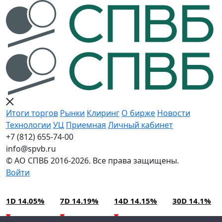
Итоги торгов
Рынки
Клиринг
О бирже
Новости
Технологии
УЦ
Приемная
Личный кабинет
+7 (812) 655-74-00
info@spvb.ru
© АО СПВБ 2016-2026. Все права защищены.
Войти
09.08.2026:SPVB-Cbonds MM
Условия использования*
1D 14.05%
7D 14.19%
14D 14.15%
30D 14.1%