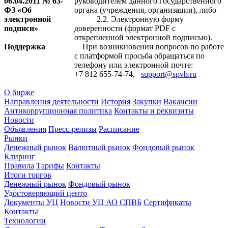
06.04.2011 № 63-
руководителем данного государственного
ФЗ «Об
органа (учреждения, организации), либо
электронной
2.2. Электронную форму
подписи»
доверенности (формат PDF с
открепленной электронной подписью).
Поддержка
При возникновении вопросов по работе
с платформой просьба обращаться по
телефону или электронной почте:
+7 812 655-74-74,
support@spvb.ru
О бирже
Направления деятельности
История
Закупки
Вакансии
Антикоррупционная политика
Контакты и реквизиты
Новости
Объявления
Пресс-релизы
Расписание
Рынки
Денежный рынок
Валютный рынок
Фондовый рынок
Клиринг
Правила
Тарифы
Контакты
Итоги торгов
Денежный рынок
Фондовый рынок
Удостоверяющий центр
Документы УЦ
Новости УЦ АО СПВБ
Сертификаты
Контакты
Технологии