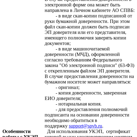
электронной форме она может быть
направлена в Личном кабинете АО СПВБ:
- в виде скан-копии подписанной от
руки бумажной доверенности. При этом
файл скан-копии должен быть подписан
ЭП доверителя или его представителя,
имеющего полномочия заверять копии
документов;
- в виде машиночитаемой
доверенности (МЧД), оформленной
согласно требованиям Федерального
закона "Об электронной подписи" (63-ФЗ)
с открепленным файлом ЭП доверителя.
В случае предоставления доверенности на
бумажном носителе может направляться:
- оригинал;
- копия доверенности, заверенная
ЕИО доверителя;
- нотариальная копия.
- для предоставления полномочий
подписанта на основании доверенности
необходимо обратиться в
поддержку
support@spvb.ru
.
Особенности
Для использования УКЭП, сертификат
работы с УКЭП,
которой выдан удостоверяющим центром