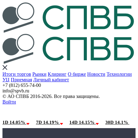
Итоги торгов
Рынки
Клиринг
О бирже
Новости
Технологии
УЦ
Приемная
Личный кабинет
+7 (812) 655-74-00
info@spvb.ru
© АО СПВБ 2016-2026. Все права защищены.
Войти
10.08.2026:SPVB-Cbonds MM
Условия использования*
1D 14.05%
7D 14.19%
14D 14.15%
30D 14.1%