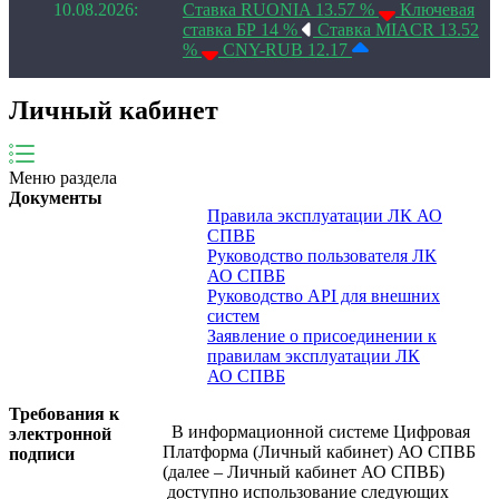
10.08.2026:
Ставка RUONIA 13.57 %
Ключевая
ставка БР 14 %
Ставка MIACR 13.52
%
CNY-RUB 12.17
Личный кабинет
Меню раздела
Документы
Правила эксплуатации ЛК АО
СПВБ
Руководство пользователя ЛК
АО СПВБ
Руководство API для внешних
систем
Заявление о присоединении к
правилам эксплуатации ЛК
АО СПВБ
Требования к
В информационной системе Цифровая
электронной
Платформа (Личный кабинет) АО СПВБ
подписи
(далее – Личный кабинет АО СПВБ)
доступно использование следующих