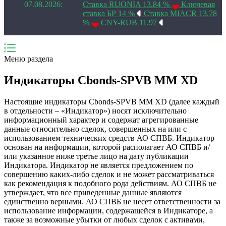
07.08.2026:
Ставка RUONIA 13.84 %
Ключевая
ставка БР 14 %
Ставка MIACR 13.78
%
CNY-RUB 11.97
Меню раздела
Индикаторы Cbonds-SPVB MM XD
Настоящие индикаторы Cbonds-SPVB MM XD (далее каждый
в отдельности – «Индикатор») носят исключительно
информационный характер и содержат агрегированные
данные относительно сделок, совершенных на или с
использованием технических средств АО СПВБ. Индикатор
основан на информации, которой располагает АО СПВБ и/
или указанное ниже третье лицо на дату публикации
Индикатора. Индикатор не является предложением по
совершению каких-либо сделок и не может рассматриваться
как рекомендация к подобного рода действиям. АО СПВБ не
утверждает, что все приведенные данные являются
единственно верными. АО СПВБ не несет ответственности за
использование информации, содержащейся в Индикаторе, а
также за возможные убытки от любых сделок с активами,