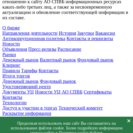
отношению к сайту АО СПВБ информационных ресурсах
каких-либо третьих лиц, а также за несвоевременную
актуализацию и обновление соответствующей информации в
их составе.
О бирже
Направления деятельности
История
Закупки
Вакансии
Антикоррупционная политика
Контакты и реквизиты
Новости
Объявления
Пресс-релизы
Расписание
Рынки
Денежный рынок
Валютный рынок
Фондовый рынок
Клиринг
Правила
Тарифы
Контакты
Итоги торгов
Денежный рынок
Фондовый рынок
Удостоверяющий центр
Документы УЦ
Новости УЦ АО СПВБ
Сертификаты
Контакты
Технологии
Доступ к участию в торгах
Технический комитет
Раскрытие информации
Приемная
Продолжая использовать наш сайт Вы соглашаетесь на
Обращения
Заявка в техническую поддержку
использование файлов cookie. Более подробную информацию
© АО СПВБ 2016-2026. Все права защищены.
можно найти в
Политике cookie файлов