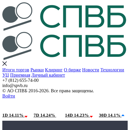
Итоги торгов
Рынки
Клиринг
О бирже
Новости
Технологии
УЦ
Приемная
Личный кабинет
+7 (812) 655-74-00
info@spvb.ru
© АО СПВБ 2016-2026. Все права защищены.
Войти
07.08.2026:SPVB-Cbonds MM
Условия использования*
1D 14.11%
7D 14.24%
14D 14.23%
30D 14.1%